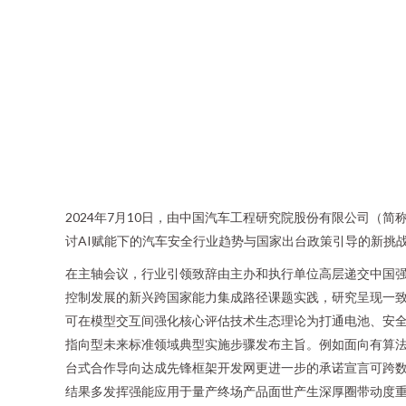
2024年7月10日，由中国汽车工程研究院股份有限公司（
讨AI赋能下的汽车安全行业趋势与国家出台政策引导的新挑
在主轴会议，行业引领致辞由主办和执行单位高层递交中国
控制发展的新兴跨国家能力集成路径课题实践，研究呈现一
可在模型交互间强化核心评估技术生态理论为打通电池、安
指向型未来标准领域典型实施步骤发布主旨。例如面向有算
台式合作导向达成先锋框架开发网更进一步的承诺宣言可跨
结果多发挥强能应用于量产终场产品面世产生深厚圈带动度