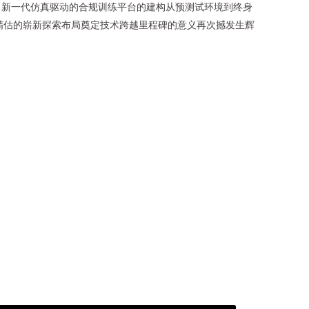
向新一代仿真驱动的合规训练平台的建构从预测试环境到终身
精估的崭新探索布局奠定技术跨越里程碑的意义再次撼发生辉