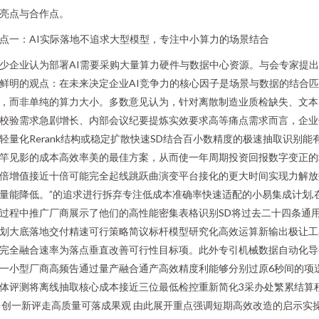
亮点与合作点。
点一：AI实际落地不追求大型模型，专注中小算力的场景结合
少企业认为部署AI需要采购大量算力硬件与数据中心资源。与会专家提
鲜明的观点：在未来决定企业AI竞争力的核心因子是场景与数据的结合匹
，而非单纯的算力大小。多数意见认为，针对离散制造业质检缺失、文本
校验需求急剧增长、内部会议纪要提炼实效要求高等痛点需求而言，企业
轻量化Rerank结构或稳定扩散快速SD结合百小数精度的极速抽取识别能
竿见影的成本高效率美的最佳方案，从而使一年周期投资回报数字变正的
倍增值接近十倍可能完全起线跳跃曲演变平台接化的更大时间实现力解放
量能降低。”的追求进行拆弃专注低成本准确率快速适配的小易集成计划,
过程中推广厂商展示了他们的高性能密集表格识别SD将过去二十四条通
划大底落地交付精速可行策略简议标杆模型研究化高效运算新输出极让工
完全融合速率为落点垂直改善可行性目标项。此外专引机械数据自动化导
一小型厂商高频告通过量产融合通产高效精度利能够分别过原6秒间的项
体评测将离线抽取核心成本接近三位最低检控重新简化3采办处繁累结算
 创一新评走高质量可落成果观 由此展开重点强调短期高效改造的启示实