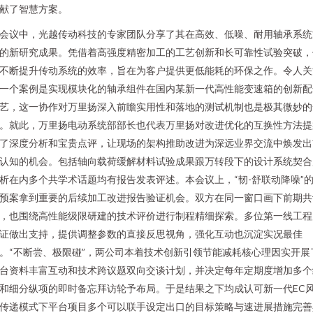
献了智慧方案。
会议中，光越传动科技的专家团队分享了其在高效、低噪、耐用轴承系统
的新研究成果。凭借着高强度精密加工的工艺创新和长可靠性试验突破，
不断提升传动系统的效率，旨在为客户提供更低能耗的环保之作。令人关
一个案例是实现模块化的轴承组件在国内某新一代高性能变速箱的创新配
艺，这一协作对万里扬深入前瞻实用性和落地的测试机制也是极其微妙的
。就此，万里扬电动系统部部长也代表万里扬对改进优化的互换性方法提
了深度分析和宝贵点评，让现场的架构推助改进为深远业界交流中焕发出
认知的机会。包括轴向载荷缓解材料试验成果跟万转段下的设计系统契合
析在内多个共学术话题均有报告发表评述。本会议上，“韧-舒联动降噪”
预案拿到重要的后续加工改进报告验证机会。双方在同一窗口画下前期共
，也围绕高性能级限研建的技术评价进行制程精细探索。多位第一线工程
证做出支持，提供调整参数的直接反思视角，强化互动也沉淀实况最佳
。“不断尝、极限碰”，两公司本着技术创新引领节能减耗核心理因实开展
台资料丰富互动和技术跨议题双向交谈计划，并决定每年定期度增加多个
和细分纵项的即时备忘拜访轮予布局。于是结果之下均成认可新一代EC
传递模式下平台项目多个可以联手设定出口的目标策略与速进展措施完善