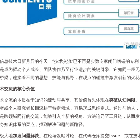
信息技术日新月异的今天，“技术交流”已不再是少数专家闭门切磋的专利
是成为驱动个人成长、团队协作乃至行业进步的关键引擎。它如同一座无
桥梁，连接着不同的思想、技能与视野，在观点的碰撞中激发创新的火花
术交流的核心价值
术交流的本质在于知识的流动与共享。其价值首先体现在
突破认知局限
。
者或个人研究者长期深耕于特定领域，容易形成思维定式。通过与他人，
是跨领域同行的交流，能够引入全新的视角、方法论乃至工具链，从而发
身知识体系的盲点，找到解决问题的新路径。
极大地
加速问题解决
。在论坛发帖讨论、在代码仓库提交Issue、或在技