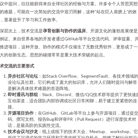
议中提问，往往能获得来自全球社区的经验与方案。许多令个人苦思冥想
的难题，可能在一次简短的交流中迎刃而解，这种“站在巨人肩膀上”的效
，显著提升了学习和工作效率。
深层次上，技术交流是
孕育创新与协作的温床
。开源文化的蓬勃发展便是
例证。来自世界各地的开发者通过GitHub等平台交流代码、评审提案、
推进项目，这种开放、协作的模式不仅催生了无数优秀软件，更形成了一
大的创新生态。思想的碰撞常常是重大技术突破的起点。
术交流的主要形式
异步社区与论坛
：如Stack Overflow、SegmentFault、各技术领域
业论坛及社群。它们构成了庞大的知识库，允许人们随时提问与解答
是解决具体技术难题的首选阵地。
即时通讯与群组
：Slack、Discord、微信/QQ技术群等提供了更快速
互动渠道，适合团队内部协调或社区日常闲聊，易于建立更紧密的连
接。
开源项目协作
：在GitHub、GitLab等平台上参与开源项目，通过提
码、撰写文档、报告Bug和评审PR（Pull Request）进行深度技术对
话，是最高阶的实践性交流。
技术会议与沙龙
：线上或线下的技术大会、Meetup、 workshop。
提供了沉浸式的学习环境和宝贵的线下社交机会，能够了解行业前沿