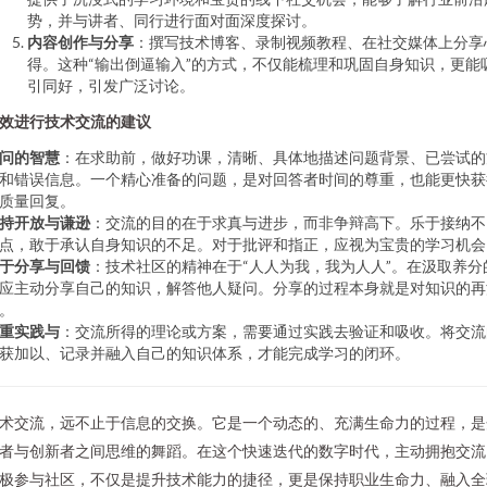
势，并与讲者、同行进行面对面深度探讨。
内容创作与分享
：撰写技术博客、录制视频教程、在社交媒体上分享
得。这种“输出倒逼输入”的方式，不仅能梳理和巩固自身知识，更能
引同好，引发广泛讨论。
效进行技术交流的建议
问的智慧
：在求助前，做好功课，清晰、具体地描述问题背景、已尝试的
和错误信息。一个精心准备的问题，是对回答者时间的尊重，也能更快获
质量回复。
持开放与谦逊
：交流的目的在于求真与进步，而非争辩高下。乐于接纳不
点，敢于承认自身知识的不足。对于批评和指正，应视为宝贵的学习机会
于分享与回馈
：技术社区的精神在于“人人为我，我为人人”。在汲取养分
应主动分享自己的知识，解答他人疑问。分享的过程本身就是对知识的再
。
重实践与
：交流所得的理论或方案，需要通过实践去验证和吸收。将交流
获加以、记录并融入自己的知识体系，才能完成学习的闭环。
术交流，远不止于信息的交换。它是一个动态的、充满生命力的过程，是
者与创新者之间思维的舞蹈。在这个快速迭代的数字时代，主动拥抱交流
极参与社区，不仅是提升技术能力的捷径，更是保持职业生命力、融入全